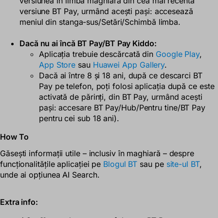
versiunea în limba maghiară din cea mai recentă
versiune BT Pay, urmând acești pași: accesează
meniul din stanga-sus/Setări/Schimbă limba.
Dacă nu ai încă BT Pay/BT Pay Kiddo:
Aplicația trebuie descărcată din
Google Play
,
App Store
sau
Huawei App Gallery
.
Dacă ai între 8 și 18 ani, după ce descarci BT
Pay pe telefon, poți folosi aplicația după ce este
activată de părinți, din BT Pay, urmând acești
pași: accesare BT Pay/Hub/Pentru tine/BT Pay
pentru cei sub 18 ani).
How To
Găsești informații utile – inclusiv în maghiară – despre
funcționalitățile aplicației pe
Blogul BT
sau pe
site-ul BT
,
unde ai opțiunea AI Search.
Extra info: