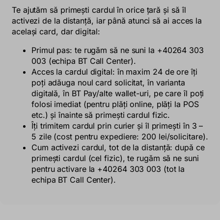
Te ajutăm să primești cardul în orice țară și să îl
activezi de la distanță, iar până atunci să ai acces la
același card, dar digital:
Primul pas: te rugăm să ne suni la +40264 303
003 (echipa BT Call Center).
Acces la cardul digital: în maxim 24 de ore îți
poți adăuga noul card solicitat, în varianta
digitală, în BT Pay/alte wallet-uri, pe care îl poți
folosi imediat (pentru plăți online, plăți la POS
etc.) și înainte să primești cardul fizic.
Îți trimitem cardul prin curier și îl primești în 3 –
5 zile (cost pentru expediere: 200 lei/solicitare).
Cum activezi cardul, tot de la distanță: după ce
primești cardul (cel fizic), te rugăm să ne suni
pentru activare la +40264 303 003 (tot la
echipa BT Call Center).