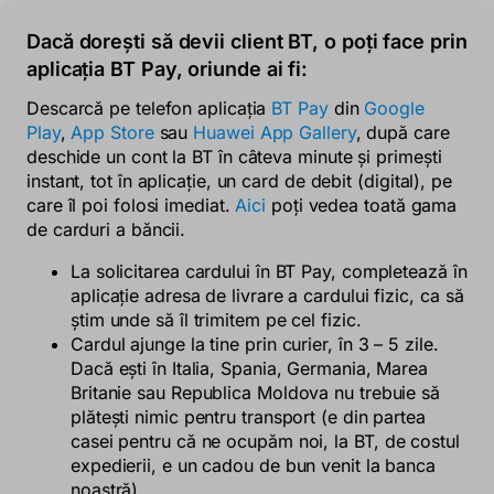
Dacă dorești să devii client BT, o poți face prin
aplicația BT Pay, oriunde ai fi:
Descarcă pe telefon aplicația
BT Pay
din
Google
Play
,
App Store
sau
Huawei App Gallery
, după care
deschide un cont la BT în câteva minute și primești
instant, tot în aplicație, un card de debit (digital), pe
care îl poi folosi imediat.
Aici
poți vedea toată gama
de carduri a băncii.
La solicitarea cardului în BT Pay, completează în
aplicație adresa de livrare a cardului fizic, ca să
știm unde să îl trimitem pe cel fizic.
Cardul ajunge la tine prin curier, în 3 – 5 zile.
Dacă ești în Italia, Spania, Germania, Marea
Britanie sau Republica Moldova nu trebuie să
plătești nimic pentru transport (e
din partea
casei
pentru că ne ocupăm noi, la BT, de costul
expedierii, e un cadou de bun venit la banca
noastră).