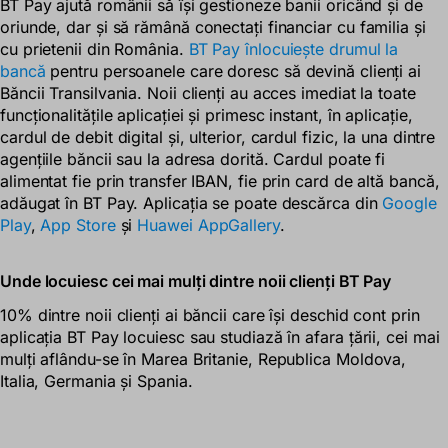
BT Pay ajută românii să își gestioneze banii oricând și de
oriunde, dar și să rămână conectați financiar cu familia și
cu prietenii din România.
BT Pay înlocuiește drumul la
bancă
pentru persoanele care doresc să devină clienți ai
Băncii Transilvania. Noii clienți au acces imediat la toate
funcționalitățile aplicației și primesc instant, în aplicație,
cardul de debit digital și, ulterior, cardul fizic, la una dintre
agențiile băncii sau la adresa dorită. Cardul poate fi
alimentat fie prin transfer IBAN, fie prin card de altă bancă,
adăugat în BT Pay. Aplicația se poate descărca din
Google
Play
,
App Store
și
Huawei AppGallery
.
Unde locuiesc cei mai mulți dintre noii clienți BT Pay
10% dintre noii clienți ai băncii care își deschid cont prin
aplicația BT Pay locuiesc sau studiază în afara țării, cei mai
mulți aflându-se în Marea Britanie, Republica Moldova,
Italia, Germania și Spania.