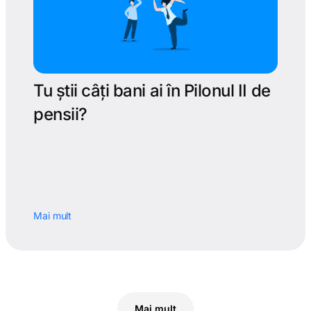
Tu știi câți bani ai în Pilonul II de
pensii?
Mai mult
Mai mult