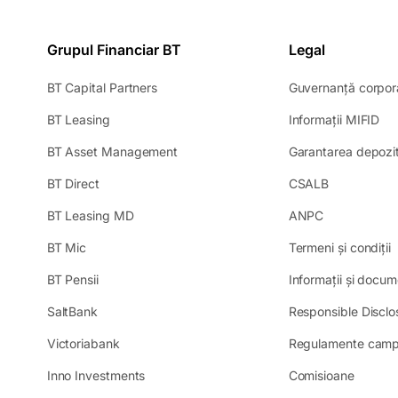
Grupul Financiar BT
Legal
BT Capital Partners
Guvernanță corpor
BT Leasing
Informații MIFID
BT Asset Management
Garantarea depozit
BT Direct
CSALB
BT Leasing MD
ANPC
BT Mic
Termeni și condiții
BT Pensii
Informații și docum
SaltBank
Responsible Disclo
Victoriabank
Regulamente camp
Inno Investments
Comisioane