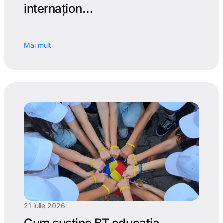
internațion…
Mai mult
21 iulie 2026
Cum susține BT educația