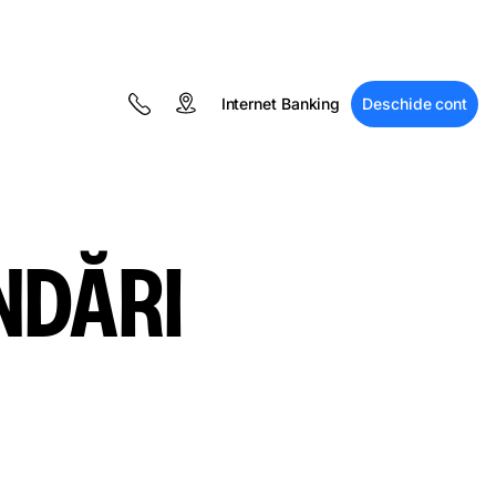
Internet Banking
Deschide cont
NDĂRI