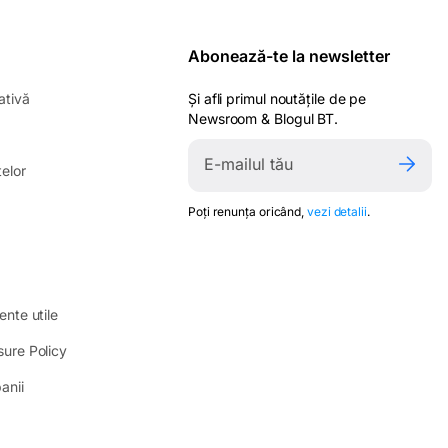
Abonează-te la newsletter
ativă
Și afli primul noutățile de pe
Newsroom & Blogul BT.
elor
Poți renunța oricând,
vezi detalii
.
ente utile
sure Policy
anii