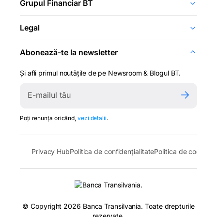
Grupul Financiar BT
Legal
Abonează-te la newsletter
Și afli primul noutățile de pe Newsroom & Blogul BT.
Poți renunța oricând,
vezi detalii
.
Privacy Hub
Politica de confidențialitate
Politica de cookies
S
© Copyright 2026 Banca Transilvania. Toate drepturile
rezervate.