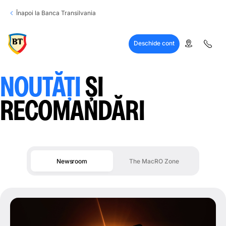
Înapoi la Banca Transilvania
Deschide cont
NOUTĂȚI
ȘI
RECOMANDĂRI
Newsroom
The MacRO Zone